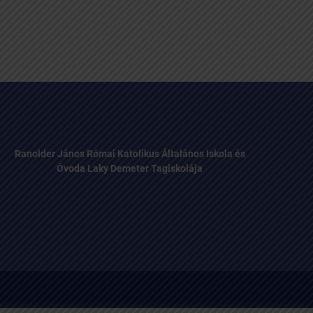
Ranolder János Római Katolikus Általános Iskola és
Óvoda Laky Demeter Tagiskolája