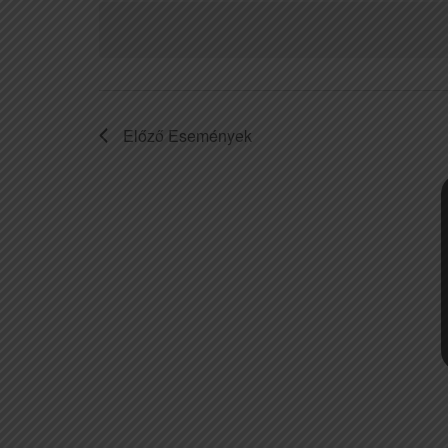
kiválasztása.
Előző
Események