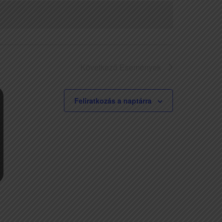
navigáció
Következő
Események
Feliratkozás a naptárra