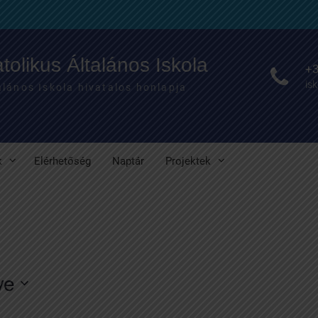
olikus Általános Iskola
+3
is
lános Iskola hivatalos honlapja
k
Elérhetőség
Naptár
Projektek
ve