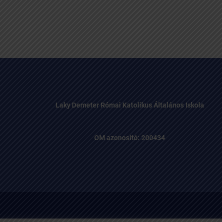
Laky Demeter Római Katolikus Általános Iskola
OM azonosító: 200434