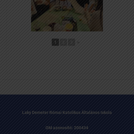
1
2
3
►
Laky Demeter Római Katolikus Általános Iskola
OM azonosító: 200434