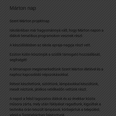
Márton nap
Szent Márton projektnap
Iskolánkban már hagyománnyá vált, hogy Márton napon a
diákok tematikus programokon vesznek részt.
A készülődésben az iskola apraja-nagyja részt vett.
Ezúton külön köszönjük a szülők támogató hozzáállását,
segítségét!
A
témanapon megismerkedtünk Szent Márton életével és a
naphoz kapcsolódó népszokásokkal.
Rétest készítettünk, sütöttünk, lámpásokkal készültünk,
mesét néztünk, játékos vetélkedőn vettünk részt.
A napot a felső tagozatos diákok és az énekkar közös
műsora zárta, mely után fáklyákat ragadtunk, kigyúltak a
technika órán készült lámpások, körbejártuk a települést,
végül a Turistaházban falatoztunk.