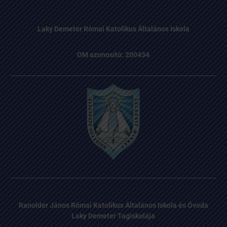
Laky Demeter Római Katolikus Általános Iskola
OM azonosító: 200434
Ranolder János Római Katolikus Általános Iskola és Óvoda
Laky Demeter Tagiskolája