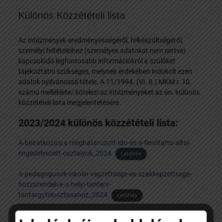
Különös Közzétételi lista
Az intézmények eredményességéről, felkészültségéről,
személyi feltételeihez (személyes adatokat nem sértve)
kapcsolódó legfontosabb információkról a szülőket
tájékoztatni szükséges, melynek érdekében indokolt ezen
adatok nyilvánossá tétele. A 11/1994. (VI. 8.) MKM r. 10.
számú melléklete/ kötelezi az intézményeket az ún. különös
közzétételi lista megjelentetésére.
2023/2024 különös közzétételi lista:
A-beiratkozasra-meghatarozott-ido-es-a-fenntarto-altal-
engedelyezett-osztalyok_2024
Letöltés
A-pedagogusok-iskolai-vegzettsege-es-szakkepzettsege-
hozzarendelve-a-helyi-tanterv-
tantargyfelosztasahoz_2024
Letöltés
A-volt-tanulok-elert-eredmenyei-evenkent-feltuntetve-