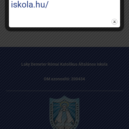
iskola.hu/
Fogadó óra
Szülői értekezlet
Laky Demeter Római Katolikus Általános Iskola
OM azonosító: 200434