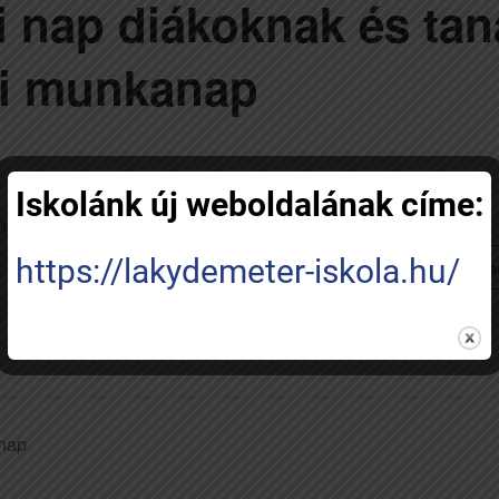
ki nap diákoknak és ta
li munkanap
Iskolánk új weboldalának címe:
anároknak – Tanítás nélküli munkanap
https://lakydemeter-iskola.hu/
Add to calenda
ónap