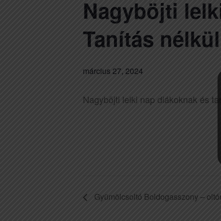
Nagyböjti lel
Tanítás nélkü
március 27, 2024
Nagyböjti lelki nap diákoknak és t
Gyümölcsoltó Boldogasszony – olt