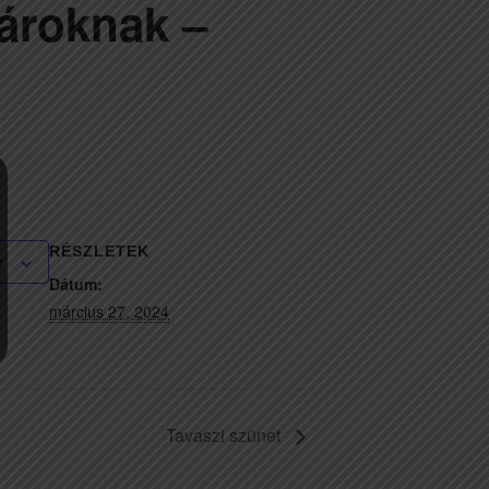
nároknak –
RÉSZLETEK
r
Dátum:
március 27, 2024
Tavaszi szünet