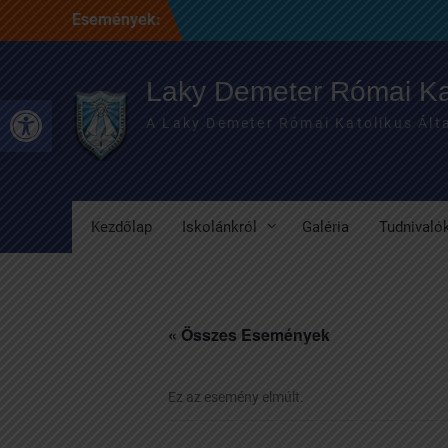
Skip
Események:
to
content
Laky Demeter Római Kat
Eszköztár megnyitása
A Laky Demeter Római Katolikus Álta
Kezdőlap
Iskolánkról
Galéria
Tudnivaló
« Összes Események
Ez az esemény elmúlt.