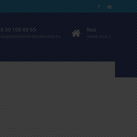
Facebook
Email
6 30 108 88 65
Rezi
kola@premontrei-lakydemeter.hu
Iskola utca 2.