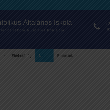
olikus Általános Iskola
+3
is
lános Iskola hivatalos honlapja
k
Elérhetőség
Naptár
Projektek