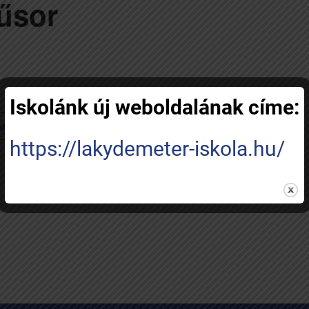
űsor
Iskolánk új weboldalának címe:
RÉSZLETEK
ndar
Dátum:
https://lakydemeter-iskola.hu/
december 21, 2023