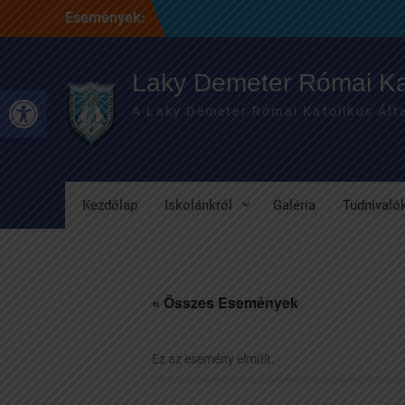
Skip
Események:
to
content
Laky Demeter Római Kat
Eszköztár megnyitása
A Laky Demeter Római Katolikus Álta
Kezdőlap
Iskolánkról
Galéria
Tudnivaló
« Összes Események
Ez az esemény elmúlt.