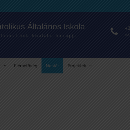
olikus Általános Iskola
+3
is
lános Iskola hivatalos honlapja
k
Elérhetőség
Naptár
Projektek