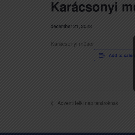
Karácsonyi m
december 21, 2023
Karácsonyi műsor
Add to cale
Adventi lelki nap tanároknak