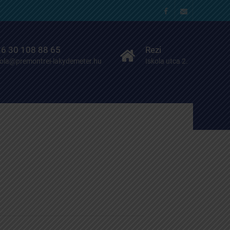
Facebook
Email
6 30 108 88 65
Rezi
kola@premontrei-lakydemeter.hu
Iskola utca 2.