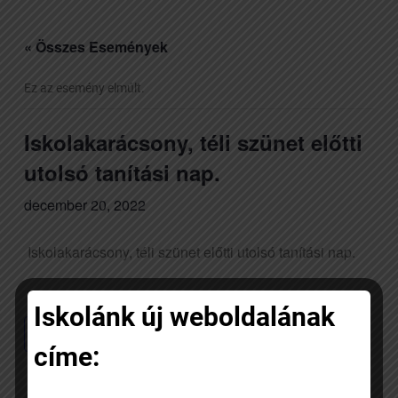
« Összes Események
Ez az esemény elmúlt.
Iskolakarácsony, téli szünet előtti
utolsó tanítási nap.
december 20, 2022
Iskolakarácsony, téli szünet előtti utolsó tanítási nap.
Iskolánk új weboldalának
Add to calendar
címe: