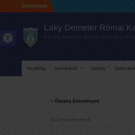
Skip
Események:
to
content
Laky Demeter Római Kat
Eszköztár megnyitása
A Laky Demeter Római Katolikus Álta
Kezdőlap
Iskolánkról
Galéria
Tudnivaló
« Összes Események
Ez az esemény elmúlt.