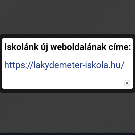
Iskolánk új weboldalának címe:
RÉSZLETEK
Dátum:
https://lakydemeter-iskola.hu/
november 6, 2022