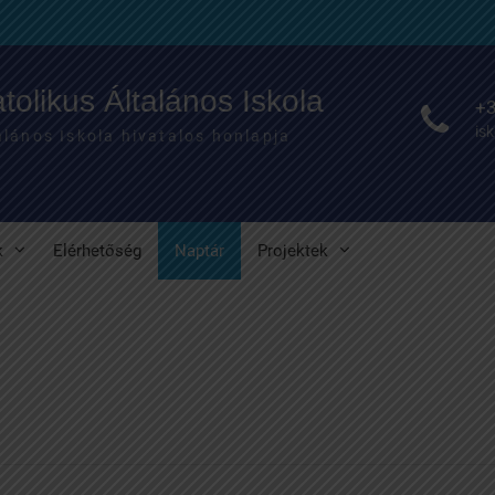
olikus Általános Iskola
+3
is
lános Iskola hivatalos honlapja
k
Elérhetőség
Naptár
Projektek