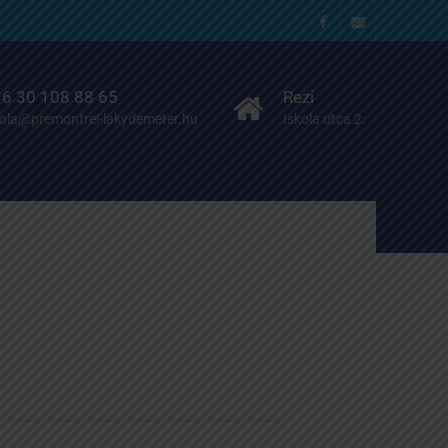
Facebook
Email
6 30 108 88 65
Rezi
kola@premontrei-lakydemeter.hu
Iskola utca 2.