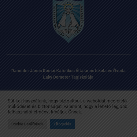
Ranolder János Római Katolikus Általános Iskola és Óvoda
Laky Demeter Tagiskolája
Sütiket használunk, hogy biztosítsuk a weboldal megfelelő
mükődését és biztonságát, valamint, hogy a lehető legjobb
felhasználói élményt kínáljuk Önnek.
Facebook
Email
Laky Demeter Római Katolikus Általános Iskola Copyright © All
rights reserved.
Cookie Beállítások
Elfogadás
University Hub by
WEN Themes