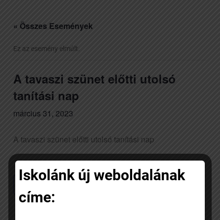
« Összes Események
Ez az esemény elmúlt.
A tavaszi szünet előtti utolsó
tanítási nap
március 31, 2023
A tavaszi szünet előtti utolsó tanítási nap
Iskolánk új weboldalának
Add to calendar
címe: