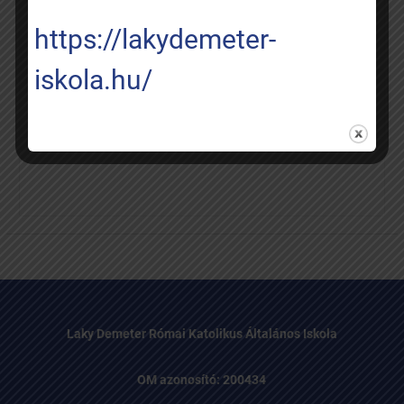
ESEMÉNYNAPTÁR
https://lakydemeter-
iskola.hu/
HATÁRTALANUL
Laky Demeter Római Katolikus Általános Iskola
OM azonosító: 200434