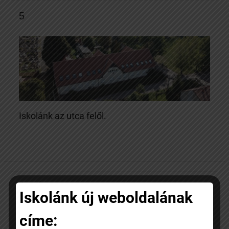
5
Iskolánk az utca felől.
Keresés
Iskolánk új weboldalának
Keresés
címe: