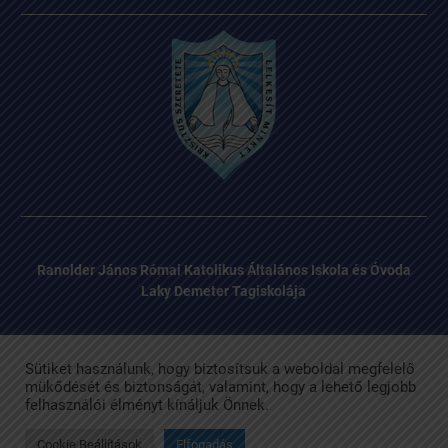
Ranolder János Római Katolikus Általános Iskola és Óvoda
Laky Demeter Tagiskolája
Sütiket használunk, hogy biztosítsuk a weboldal megfelelő
mükődését és biztonságát, valamint, hogy a lehető legjobb
felhasználói élményt kínáljuk Önnek.
Facebook
Email
Laky Demeter Római Katolikus Általános Iskola Copyright © All
rights reserved.
Cookie Beállítások
Elfogadás